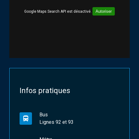
Autoriser
Google Maps Search API est désactivé.
Infos pratiques
Bus
directions_bus
Lignes 92 et 93