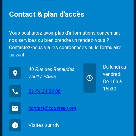
Contact & plan d'accès
Vous souhaitez avoir plus d'informations concernant
nos services ou bien prendre un rendez-vous ?
Contactez-nous via les coordonnées ou le formulaire
suivant :
Du lundi au
40 Rue des Renaudes
place
vendredi
75017 PARIS
access_time
De 10h à
16h30
phone
01 44 34 06 06
email
contact@cousteau.org
info
Visites sur rdv