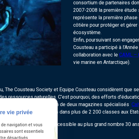
consortium de partenaires dont
2007-2008 la première étude s
représente la première phase
côtière pour protéger et gére
écosystème.
Enfin, poursuivant son engage
Cousteau a participé à l’Année
collaboration avec le
CAML – C
vie marine en Antarctique).
 The Cousteau Society et Equipe Cousteau considèrent que seul
 des ressources naturelles. C’est pourquoi, des efforts d’éduca
équipe, incluant la publication de deux magazines spécialisés
Ca
 jour plus de 111 000 élèves dans plus de 2 200 classes aux Etat
re vie privée
 sur Internet pour rendre accessible au plus grand nombre 30 a
e de navigation et vous
ssaires sont essentiels
tre désactivés.