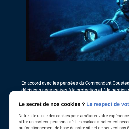
En accord avec les pensées du Commandant Cousteau,
décisions nécessaires à la protection et à la gestion
scolaires et le grand public sont engagés par notre 
original “Cousteau in the Classroom” réunissant à ce
Le secret de nos cookies ?
Le respect de vot
Nous travaillons également à étendre notre présence
Notre site utilise des cookies pour améliorer votre expérienc
offrir un contenu personnalisé. Les cookies strictement néce
l’environnement marin.
au fonctionnement de base de notre site et ne peuvent pas ê