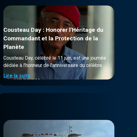
Cousteau Day : Honorer l'Héritage du
Commandant et la Protection de la
Planète
Cousteau Day, célébré le 11 juin, est une journée
dédiée à l'honneur de l'anniversaire du célèbre
explorateur océanographique et défenseur de
Lire la suite
l'environnement, le commandant Jacques-Yves
Cousteau. Cette journée est non seulement un
hommage à ses nombreuses contributions à
l'exploration sous-marine et à la sensibilisation
environnementale, mais elle est aussi une
occasion de reconnaître et de célébrer les
efforts des individus et des organisations qui
œuvrent pour protéger notre planète.