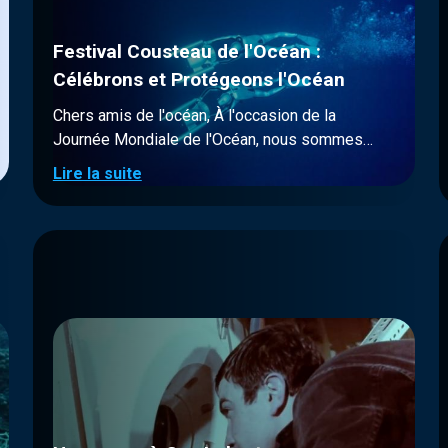
Festival Cousteau de l'Océan :
Célébrons et Protégeons l'Océan
Chers amis de l'océan, À l'occasion de la
Journée Mondiale de l'Océan, nous sommes
ravis de vous annoncer le Festival Cousteau de
Lire la suite
l'Océan ! Du 8 au 11 juin 2024, rejoignez-nous
pour quatre jours de célébration, d'éducation et
d'action en hommage au Commandant Jacques-
Yves Cousteau et à tous ceux qui se battent pour
protéger notre planète bleue. Les Thèmes et
Films du Festival Chaque jour du festival sera
dédié à un thème spécifique, reflétant
l'importance et la diversité des enjeux liés à nos
océans. Nous vous proposerons également des
films exclusifs en HD pour découvrir ou
redécouvrir le Commandant Cousteau comme