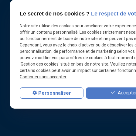
rejoignant en tant que technicien l’équipe de
Lire la suite
l’Office Français de Recherches Sous-marines
Le secret de nos cookies ?
Le respect de vot
(OFRS) à Marseille. A cette époque l’OFRS
Notre site utilise des cookies pour améliorer votre expérienc
travaille à la conception de la soucoupe
«
offrir un contenu personnalisé. Les cookies strictement néce
plongeante SP350 Denise. Lorsque Jacques-
1
au fonctionnement de base de notre site et ne peuvent pas ê
Yves Cousteau le rencontre pour la première fois
Cependant, vous avez le choix d'activer ou de désactiver les 
à l’OFRS, Clément consacre ses poses à la
personnalisation, de performance et de marketing selon vos
réparation d’une guitare. Artiste, technicien, doué
pouvez modifier vos paramètres de cookies à tout moment en 
de ses mains, créatif et imaginatif, tout à fait le
'Gestion des cookies' situé en bas de notre site. Veuillez note
genre de profil que Cousteau recherche. Il rejoint
certains cookies peut avoir un impact sur certaines fonctionna
Continuer sans accepter
le groupe de réflexion autour de Jean Mollard et
André Laban, et travaille notamment sur le bras
télescopique du mini sous-marin d’exploration.
Accepter
Personnaliser
Dans les années 60, il participe à la conception
et la construction de tous les grands projets de
Cousteau : les sous-marins SP1200 Deepstar,
SP3000 Cyana, les maisons sous la mer
Précontinent 1, 2, et 3. Il brevète aux côtés de
Jacques Morange un courantomètre très prisé