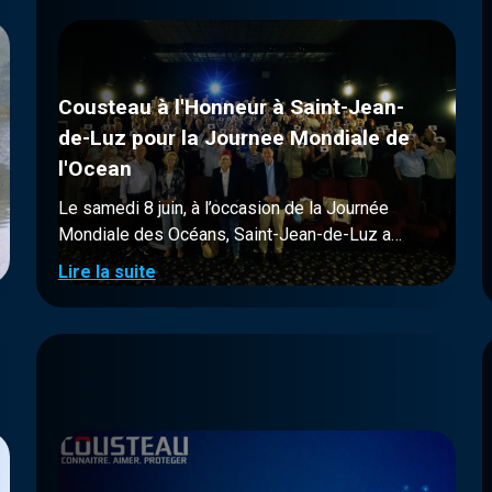
Cousteau à l'Honneur à Saint-Jean-
de-Luz pour la Journee Mondiale de
l'Ocean
Le samedi 8 juin, à l’occasion de la Journée
Mondiale des Océans, Saint-Jean-de-Luz a
célébré l'héritage du Commandant Jacques-Yves
Lire la suite
Cousteau avec une journée spéciale organisée
par l’association "Un Nouvel Élan pour Saint-
Jean-de-Luz” présidée par Monsieur Manuel de
Lara.