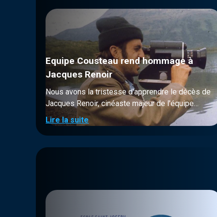
Equipe Cousteau rend hommage à
Jacques Renoir
Nous avons la tristesse d'apprendre le décès de
Jacques Renoir, cinéaste majeur de l'équipe
Cousteau, décédé le jeudi 7 novembre à Nice, à
Lire la suite
l’âge de 82 ans. Jacques Renoir est l’arrière-
petit-fils d’Auguste Renoir, le maître
impressionniste, le petit-fils de Pierre Renoir, le
comédien, le fils de Claude Renoir, le directeur
de la photographie de La Grande Vadrouille et
des Sorcières de Salem, et le neveu de Jean
Renoir, le réalisateur de Déjeuner sur l’Herbe,
French Cancan, La Bête Humaine. Comme il