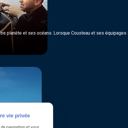
re planète et ses océans. Lorsque Cousteau et ses équipages s
re vie privée
e de navigation et vous