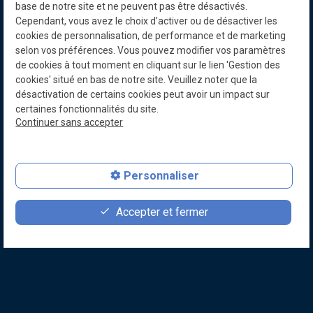
base de notre site et ne peuvent pas être désactivés.
Cependant, vous avez le choix d'activer ou de désactiver les
cookies de personnalisation, de performance et de marketing
selon vos préférences. Vous pouvez modifier vos paramètres
de cookies à tout moment en cliquant sur le lien 'Gestion des
cookies' situé en bas de notre site. Veuillez noter que la
désactivation de certains cookies peut avoir un impact sur
certaines fonctionnalités du site.
Continuer sans accepter
Personnaliser
favorite
contact_page
person
Accepter et fermer
Faire un don
Contact
Devenir membre
Soyez informés de nos dernières actualités