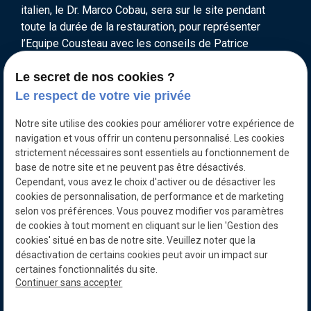
italien, le Dr. Marco Cobau, sera sur le site pendant
toute la durée de la restauration, pour représenter
l’Equipe Cousteau avec les conseils de Patrice
Quesnel.
Le secret de nos cookies ?
Le Dr. Cobau sera disponible la semaine prochaine pour
Le respect de votre vie privée
les interviews avec la presse, et il pourra alors
répondre aux questions techniques sur les détails
Notre site utilise des cookies pour améliorer votre expérience de
spécifiques des opérations.
navigation et vous offrir un contenu personnalisé. Les cookies
strictement nécessaires sont essentiels au fonctionnement de
base de notre site et ne peuvent pas être désactivés.
9- Combien de temps la rénovation va-t-elle
Cependant, vous avez le choix d'activer ou de désactiver les
cookies de personnalisation, de performance et de marketing
prendre?
selon vos préférences. Vous pouvez modifier vos paramètres
Dans l’état actuel de nos connaissances, l’Equipe
de cookies à tout moment en cliquant sur le lien 'Gestion des
cookies' situé en bas de notre site. Veuillez noter que la
Cousteau estime que la rénovation devrait prendre
désactivation de certains cookies peut avoir un impact sur
environ 2 ans.
certaines fonctionnalités du site.
Continuer sans accepter
10- Une fois qu’elle sera prête, quelles seront les