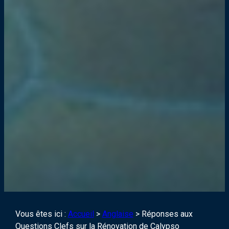
Vous êtes ici :
Accueil
>
Anglaise
>
Réponses aux
Questions Clefs sur la Rénovation de Calypso