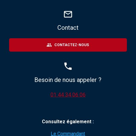
mail_outline
Contact
people
CONTACTEZ-NOUS
phone
Besoin de nous appeler ?
01 44 34 06 06
Consultez également :
Le Commandant