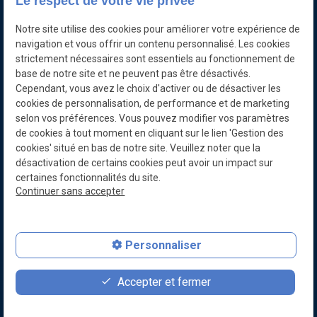
Le respect de votre vie privée
Les navires Cousteau
Notre site utilise des cookies pour améliorer votre expérience de
Cousteau était plus qu'un simple
navigation et vous offrir un contenu personnalisé. Les cookies
explorateur : afin de donner vie à ses
strictement nécessaires sont essentiels au fonctionnement de
ambitions, il a su créer les inventions et
base de notre site et ne peuvent pas être désactivés.
Lire la suite
imaginer les innovations dont il avait besoin
Cependant, vous avez le choix d'activer ou de désactiver les
pour réaliser ses projets d’exploration.
cookies de personnalisation, de performance et de marketing
selon vos préférences. Vous pouvez modifier vos paramètres
de cookies à tout moment en cliquant sur le lien 'Gestion des
cookies' situé en bas de notre site. Veuillez noter que la
désactivation de certains cookies peut avoir un impact sur
certaines fonctionnalités du site.
Continuer sans accepter
Personnaliser
favorite
contact_page
person
Accepter et fermer
Faire un don
Contact
Devenir membre