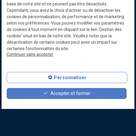
base de notre site et ne peuvent pas être désactivés.
Cependant, vous avez le choix d'activer ou de désactiver les
cookies de personnalisation, de performance et de marketing
selon vos préférences. Vous pouvez modifier vos paramètres
de cookies à tout moment en cliquant sur le lien 'Gestion des
cookies' situé en bas de notre site. Veuillez noter que la
désactivation de certains cookies peut avoir un impact sur
certaines fonctionnalités du site.
Continuer sans accepter
Personnaliser
favorite
contact_page
person
Soyez informés de nos dernières actualités
Accepter et fermer
Faire un don
Contact
Devenir membre