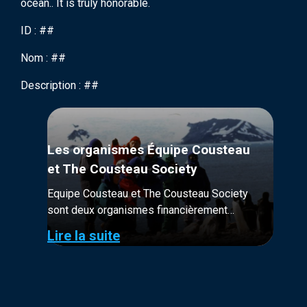
ocean.. It is truly honorable.
ID : ##
Nom : ##
Description : ##
Les organismes Équipe Cousteau
et The Cousteau Society
Equipe Cousteau et The Cousteau Society
sont deux organismes financièrement
distincts. Tous deux à but non-lucratif, leur
Lire la suite
financement provient majoritairement de
donateurs et adhérents.